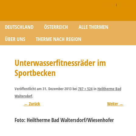
Disclaimer
|
Impressum
Zum Inhalt springen
DEUTSCHLAND
ÖSTERREICH
ALLE THERMEN
ÜBER UNS
THERME NACH REGION
Unterwasserfitnessräder im
Sportbecken
Veröffentlicht am
31. Dezember 2013
bei
787 × 524
in
Heiltherme Bad
Waltersdorf
.
← Zurück
Weiter →
Foto: Heiltherme Bad Waltersdorf/Wiesenhofer