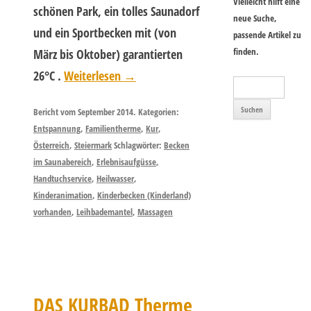
Vielleicht hilft eine
schönen Park, ein tolles Saunadorf
neue Suche,
und ein Sportbecken mit (von
passende Artikel zu
finden.
März bis Oktober) garantierten
26°C .
Weiterlesen
→
Suchen
nach:
Bericht vom September 2014. Kategorien:
Entspannung
,
Familientherme
,
Kur
,
Österreich
,
Steiermark
Schlagwörter:
Becken
im Saunabereich
,
Erlebnisaufgüsse
,
Handtuchservice
,
Heilwasser
,
Kinderanimation
,
Kinderbecken (Kinderland)
vorhanden
,
Leihbademantel
,
Massagen
DAS KURBAD Therme