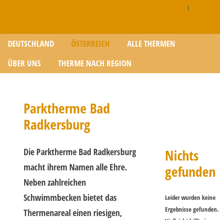
Disclaimer
|
Impressum
Zum Inhalt springen
DEUTSCHLAND
ÖSTERREICH
ALLE THERMEN
ÜBER UNS
THERME NACH REGION
Parktherme Bad
Radkersburg
Die Parktherme Bad Radkersburg
Nichts
macht ihrem Namen alle Ehre.
gefunden
Neben zahlreichen
Schwimmbecken bietet das
Leider wurden keine
Ergebnisse gefunden.
Thermenareal einen riesigen,