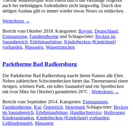
Therme Mitteleuropas wird einem durch das vielfältige Angebot
auch bei mehrtägigen Aufenthalten nicht langweilig. Durch den
stetigen Ausbau gibt es immer wieder etwas Neues zu entdecken.
Weiterlesen
→
Bericht vom Oktober 2018. Kategorien:
Bayern
,
Deutschland
,
Entspannung
,
Familientherme
und Schlagwörter:
Becken im
Saunabereich
,
Erlebnisaufgüsse
,
Kinderbecken (Kinderland)
vorhanden
,
Massagen
,
Wasserrutschen
Parktherme Bad Radkersburg
Die Parktherme Bad Radkersburg macht ihrem Namen alle Ehre.
Neben zahlreichen Schwimmbecken bietet das Thermenareal einen
riesigen, schönen Park, ein tolles Saunadorf und ein Sportbecken
mit (von März bis Oktober) garantierten 26°C .
Weiterlesen
→
Bericht vom September 2014. Kategorien:
Entspannung
,
Familientherme
,
Kur
,
Österreich
,
Steiermark
Schlagwörter:
Becken
im Saunabereich
,
Erlebnisaufgüsse
,
Handtuchservice
,
Heilwasser
,
Kinderanimation
,
Kinderbecken (Kinderland) vorhanden
,
Leihbademantel
,
Massagen