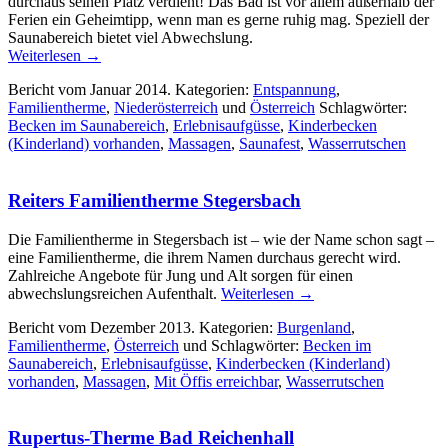
durchaus seinen Platz verdient! Das Bad ist vor allem außerhalb der
Ferien ein Geheimtipp, wenn man es gerne ruhig mag. Speziell der
Saunabereich bietet viel Abwechslung.
Weiterlesen
→
Bericht vom Januar 2014. Kategorien:
Entspannung
,
Familientherme
,
Niederösterreich
und
Österreich
Schlagwörter:
Becken im Saunabereich
,
Erlebnisaufgüsse
,
Kinderbecken
(Kinderland) vorhanden
,
Massagen
,
Saunafest
,
Wasserrutschen
Reiters Familientherme Stegersbach
Die Familientherme in Stegersbach ist – wie der Name schon sagt –
eine Familientherme, die ihrem Namen durchaus gerecht wird.
Zahlreiche Angebote für Jung und Alt sorgen für einen
abwechslungsreichen Aufenthalt.
Weiterlesen
→
Bericht vom Dezember 2013. Kategorien:
Burgenland
,
Familientherme
,
Österreich
und Schlagwörter:
Becken im
Saunabereich
,
Erlebnisaufgüsse
,
Kinderbecken (Kinderland)
vorhanden
,
Massagen
,
Mit Öffis erreichbar
,
Wasserrutschen
Rupertus-Therme Bad Reichenhall