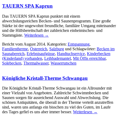
TAUERN SPA Kaprun
Das TAUERN SPA Kaprun punktet mit einem
abwechslungsreichen Becken- und Saunenprogramm. Eine große
Stärke ist der ungewohnt freundliche, familiäre Umgang miteinander
und die Hilfsbereitschaft der zahlreichen einheimischen- und
Stammgäste.
Weiterlesen
→
Bericht vom August 2014. Kategorien:
Entspannung
,
Familientherme
,
Österreich
,
Salzburg
und Schlagwörter:
Becken im
Saunabereich
,
Erlebnisaufgüsse
,
Handtuchservice
,
Kinderbecken
(Kinderland) vorhanden
,
Leihbademantel
,
Mit Öffis erreichbar
,
Solebecken
,
Thermalwasser
,
Wasserrutschen
Königliche Kristall-Therme Schwangau
Die Königliche Kristall-Therme Schwangau ist ein Allrounder mit
einer Vielzahl von Angeboten. Zahlreiche Schwimmbecken und
Saunen sorgen für ausreichend Auswahl und Abwechslung. Die
schönen Antiquitäten, die überall in der Therme verteilt anzutreffen
sind, waren uns anfangs ein bisschen zu viel des Guten, im Laufe
des Tages gefiel es uns aber immer besser.
Weiterlesen
→