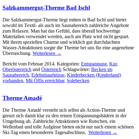
Salzkammergut-Therme Bad Ischl
Die Salzkammergut-Therme liegt mitten in Bad Ischl und bietet
sowohl im Textil- als auch im Saunabereich zahlreiche Angebote
zum Relaxen. Man hat das Gefühl, dass überall hochwertige
Materialien verwendet werden, auch am Platz wird nicht gespart.
Mit ihrem speziellen Charme und wirklich gut durchdachten
Wasser-Attraktionen sorgte die Therme bei uns für eine angenehme
Überraschung.
Weiterlesen
→
Bericht vom Februar 2014. Kategorien:
Entspannung
,
Kur
,
Oberösterreich
und
Österreich
Schlagwörter:
Becken im
Saunabereich
,
Erlebnisaufgüsse
,
Kinderbecken (Kinderland)
vorhanden
,
Mit Öffis erreichbar
,
Solebecken
Therme Amadé
Die Therme Amadé versteht sich selbst als Action-Therme und
grenzt sich damit klar zu den reinen Entspannungsbädern in der
Umgebung ab. Zahlreiche Attraktionen wie Rutschen, ein
Wellenbad und tolle Aufgüsse bieten nicht nur nach einem schönen
Ski-Tag einen besonderen Tagesabschluss.
Weiterlesen
→