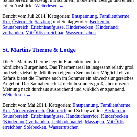
Saunabereich überzeugt mit schönem, modernem Design und einem
tollen Ausblick.
Weiterlesen
→
Bericht vom Juli 2014. Kategorien:
Entspannung
,
Familientherme
,
Kur
,
Österreich
,
Salzburg
und Schlagwörter:
Becken im
Saunabereich
,
Erlebnisaufgüsse
,
Kinderbecken (Kinderland)
vorhanden
,
Mit Öffis erreichbar
,
Wasserrutschen
St. Martins Therme & Lodge
Die St. Martins Therme liegt in Frauenkirchen, im
nördlichen Burgenland. Das Thermenareal ist insgesamt relativ groß
und sehr vielseitig. Mit ihrem eigenen See und der Möglichkeit zu
Safaris bietet die Therme auch im Sommer ein abwechslungsreiches
Angebot. Der Saunabereich ist nicht besonders groß, aber unserer
Meinung nach durchaus ausreichend und wirklich entspannend.
Weiterlesen
→
Bericht vom Mai 2014. Kategorien:
Entspannung
,
Familientherme
,
Kur
,
Niederösterreich
,
Österreich
und Schlagwörter:
Becken im
Saunabereich
,
Erlebnisaufgüsse
,
Handtuchservice
,
Kinderbecken
(Kinderland) vorhanden
,
Leihbademantel
,
Massagen
,
Mit Öffis
erreichbar
,
Solebecken
,
Wasserrutschen