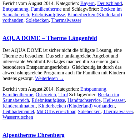
Bericht vom August 2014. Kategorien:
Bayern
,
Deutschland
,
Entspannung
,
Familientherme
und Schlagwörter:
Becken im
Saunabereich
,
Erlebnisaufgüsse
,
Kinderbecken (Kinderland)
vorhanden
,
Solebecken
,
Thermalwasser
AQUA DOME – Therme Längenfeld
Der AQUA DOME ist sicher nicht die billigste Lösung, eine
Therme zu besuchen. Das sehr umfangreiche Angebot und
interessante Wohlfühl-Packages machen ihn zu einem ganz
besonderen Entspannungserlebnis. Gleichzeitig ist durch das
abwechslungsreiche Programm auch für Familien mit Kindern
bestens gesorgt.
Weiterlesen
→
Bericht vom August 2014. Kategorien:
Entspannung
,
Familientherme
,
Österreich
,
Tirol
Schlagwörter:
Becken im
Saunabereich
,
Erlebnisaufgüsse
,
Handtuchservice
,
Heilwasser
,
Kinderanimation
,
Kinderbecken (Kinderland) vorhanden
,
Leihbademantel
,
Mit Öffis erreichbar
,
Solebecken
,
Thermalwasser
,
Wasserrutschen
Alpentherme Ehrenberg