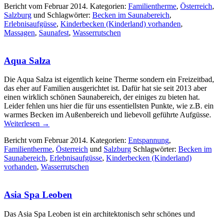
Bericht vom Februar 2014. Kategorien:
Familientherme
,
Österreich
,
Salzburg
und Schlagwörter:
Becken im Saunabereich
,
Erlebnisaufgüsse
,
Kinderbecken (Kinderland) vorhanden
,
Massagen
,
Saunafest
,
Wasserrutschen
Aqua Salza
Die Aqua Salza ist eigentlich keine Therme sondern ein Freizeitbad,
das eher auf Familien ausgerichtet ist. Dafür hat sie seit 2013 aber
einen wirklich schönen Saunabereich, der einiges zu bieten hat.
Leider fehlen uns hier die für uns essentiellsten Punkte, wie z.B. ein
warmes Becken im Außenbereich und liebevoll geführte Aufgüsse.
Weiterlesen
→
Bericht vom Februar 2014. Kategorien:
Entspannung
,
Familientherme
,
Österreich
und
Salzburg
Schlagwörter:
Becken im
Saunabereich
,
Erlebnisaufgüsse
,
Kinderbecken (Kinderland)
vorhanden
,
Wasserrutschen
Asia Spa Leoben
Das Asia Spa Leoben ist ein architektonisch sehr schönes und