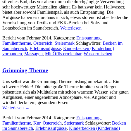
stilvolles Bad, das vor allem durch die durchgängige Verwendung
sehr hochwertiger Materialien glänzt. Es hat zwar kein Heilwasser,
bietet aber sowohl Familienspaß, als auch Entspannung. Die
Aufgüsse haben es durchaus in sich, etwas störend ist aber leider die
Vermischung von Textil- und FKK-Bereich bei Sole- und
Lotusbecken im Saunabereich.
Weiterlesen
→
Bericht vom Februar 2014. Kategorien:
Entspannung
,
Familientherme
,
Österreich
,
Steiermark
Schlagwörter:
Becken im
Saunabereich
,
Erlebnisaufgüsse
,
Kinderbecken (Kinderland)
vorhanden
,
Massagen
,
Mit Öffis erreichbar
,
Wasserrutschen
Grimming-Therme
Uns selbst war die Grimming-Therme bislang unbekannt… Ein
schwerer Fehler! Die mittelgroße Therme inmitten von Bergen
präsentiert sich als Multitalent mit schön warmem Wasser, sehr guten
Aufgüssen, einer angenehmen Atmosphäre, viel Angebot und
wirklich leckerem, gesundem Essen.
Weiterlesen
→
Bericht vom Februar 2014. Kategorien:
Entspannung
,
Familientherme
,
Kur
,
Österreich
,
Steiermark
Schlagwörter:
Becken
im Saunabereich
,
Erlebnisaufgüsse
,
Kinderbecken (Kinderland)