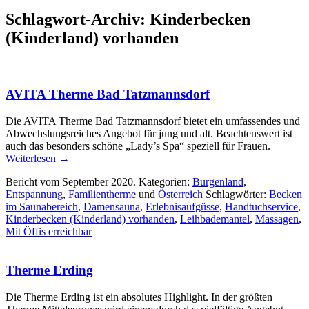
Schlagwort-Archiv:
Kinderbecken
(Kinderland) vorhanden
AVITA Therme Bad Tatzmannsdorf
Die AVITA Therme Bad Tatzmannsdorf bietet ein umfassendes und
Abwechslungsreiches Angebot für jung und alt. Beachtenswert ist
auch das besonders schöne „Lady’s Spa“ speziell für Frauen.
Weiterlesen
→
Bericht vom September 2020. Kategorien:
Burgenland
,
Entspannung
,
Familientherme
und
Österreich
Schlagwörter:
Becken
im Saunabereich
,
Damensauna
,
Erlebnisaufgüsse
,
Handtuchservice
,
Kinderbecken (Kinderland) vorhanden
,
Leihbademantel
,
Massagen
,
Mit Öffis erreichbar
Therme Erding
Die Therme Erding ist ein absolutes Highlight. In der größten