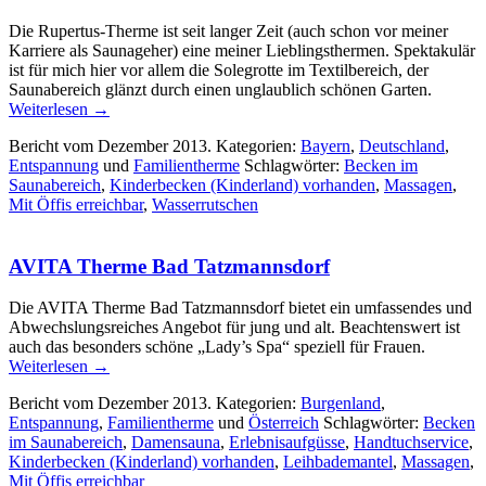
Die Rupertus-Therme ist seit langer Zeit (auch schon vor meiner
Karriere als Saunageher) eine meiner Lieblingsthermen. Spektakulär
ist für mich hier vor allem die Solegrotte im Textilbereich, der
Saunabereich glänzt durch einen unglaublich schönen Garten.
Weiterlesen
→
Bericht vom Dezember 2013. Kategorien:
Bayern
,
Deutschland
,
Entspannung
und
Familientherme
Schlagwörter:
Becken im
Saunabereich
,
Kinderbecken (Kinderland) vorhanden
,
Massagen
,
Mit Öffis erreichbar
,
Wasserrutschen
AVITA Therme Bad Tatzmannsdorf
Die AVITA Therme Bad Tatzmannsdorf bietet ein umfassendes und
Abwechslungsreiches Angebot für jung und alt. Beachtenswert ist
auch das besonders schöne „Lady’s Spa“ speziell für Frauen.
Weiterlesen
→
Bericht vom Dezember 2013. Kategorien:
Burgenland
,
Entspannung
,
Familientherme
und
Österreich
Schlagwörter:
Becken
im Saunabereich
,
Damensauna
,
Erlebnisaufgüsse
,
Handtuchservice
,
Kinderbecken (Kinderland) vorhanden
,
Leihbademantel
,
Massagen
,
Mit Öffis erreichbar