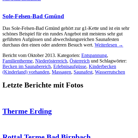
Sole-Felsen-Bad Gmünd
Das Sole-Felsen-Bad Gmünd gehört zur g1-Kette und ist ein sehr
schönes Beispiel für ein rundes Angebot mit meistens sehr gut
geführten Aufgüssen und abwechslungsreichen Saunafesten
durchaus den einen oder anderen Besuch wert.
Weiterlesen
→
Bericht vom Oktober 2013. Kategorien:
Entspannung
,
Familientherme
,
Niederösterreich
,
Österreich
und Schlagwörter:
Becken im Saunabereich
,
Erlebnisaufgüsse
,
Kinderbecken
(Kinderland) vorhanden
,
Massagen
,
Saunafest
,
Wasserrutschen
Letzte Berichte mit Fotos
Therme Erding
Rottal Terme Bad Birnbach