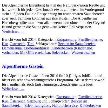
Die Alpentherme Ehrenberg liegt in der Naturparkregion Reutte und
hat wirklich für jeden Geschmack etwas zu bieten. Im Vordergrund
steht auf jeden Fall die Entspannung im wunderbaren Saunabereich
aber auch Familien kommen auf ihre Kosten. Die Alpentherme
Ehrenberg sollte man – vor allem wenn man ohnehin in der Gegend
ist und gerne in die Sauna geht – auf keinen Fall verpassen.
Weiterlesen
→
Bericht vom Juli 2014. Kategorien:
Entspannung
,
Familientherme
,
Kur
,
Österreich
,
Tirol
Schlagwörter:
Becken im Saunabereich
,
Damensauna
,
Erlebnisaufgüsse
,
Kinderbecken (Kinderland)
vorhanden
,
Mit Öffis erreichbar
,
Solebecken
,
Wasserrutschen
Alpentherme Gastein
Die Alpentherme Gastein feiert 2014 ihr 10-jähriges Jubiläum und
bietet ein sehr abwechslungsreiches Programm. Sie ist damit sowohl
für Familien als auch Entspannungssuchende eine gute Idee.
Weiterlesen
→
Bericht vom Juli 2014. Kategorien:
Entspannung
,
Familientherme
,
Kur
,
Österreich
,
Salzburg
und Schlagwörter:
Becken im
Saunabereich
,
Erlebnisaufgüsse
,
Handtuchservice
,
Kinderbecken