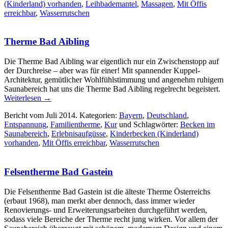
(Kinderland) vorhanden
,
Leihbademantel
,
Massagen
,
Mit Öffis
erreichbar
,
Wasserrutschen
Therme Bad Aibling
Die Therme Bad Aibling war eigentlich nur ein Zwischenstopp auf
der Durchreise – aber was für einer! Mit spannender Kuppel-
Architektur, gemütlicher Wohlfühlstimmung und angenehm ruhigem
Saunabereich hat uns die Therme Bad Aibling regelrecht begeistert.
Weiterlesen
→
Bericht vom Juli 2014. Kategorien:
Bayern
,
Deutschland
,
Entspannung
,
Familientherme
,
Kur
und Schlagwörter:
Becken im
Saunabereich
,
Erlebnisaufgüsse
,
Kinderbecken (Kinderland)
vorhanden
,
Mit Öffis erreichbar
,
Wasserrutschen
Felsentherme Bad Gastein
Die Felsentherme Bad Gastein ist die älteste Therme Österreichs
(erbaut 1968), man merkt aber dennoch, dass immer wieder
Renovierungs- und Erweiterungsarbeiten durchgeführt werden,
sodass viele Bereiche der Therme recht jung wirken. Vor allem der