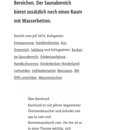
Bereichen. Der Saunabereich
bietet zusätzlich noch einen Raum
mit Wasserbetten.
Bericht vom Juli 2014. Kategorien:
Entspannung
,
Familientherme
,
Kur
,
Österreich
,
Salzburg
und Schlagwörter:
Becken
im Saunabereich
,
Erlebnisaufgüsse
,
Handtuchservice
,
Kinderbecken (Kinderland)
vorhanden
,
Leihbademantel
,
Massagen
,
Mit
Öffis erreichbar
,
Wasserrutschen
Über Bernhard
Bernhard ist seit Jahren begeisterter
Thermenbesucher und Gründer von
spa-ta.com und
thermenauskunft.com. Für ihn ist es
in einer Therme wichtig, sich