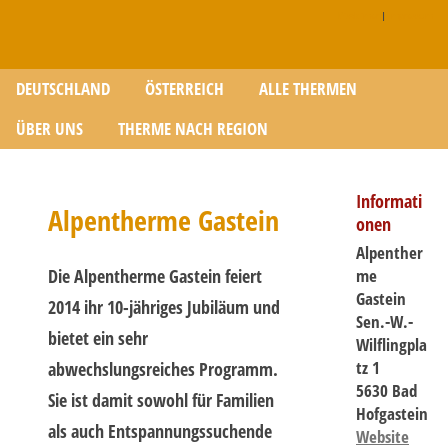
Disclaimer
|
Impressum
Zum Inhalt springen
DEUTSCHLAND
ÖSTERREICH
ALLE THERMEN
ÜBER UNS
THERME NACH REGION
Informati
Alpentherme Gastein
onen
Alpenther
Die Alpentherme Gastein feiert
me
Gastein
2014 ihr 10-jähriges Jubiläum und
Sen.-W.-
bietet ein sehr
Wilflingpla
tz 1
abwechslungsreiches Programm.
5630 Bad
Sie ist damit sowohl für Familien
Hofgastein
als auch Entspannungssuchende
Website