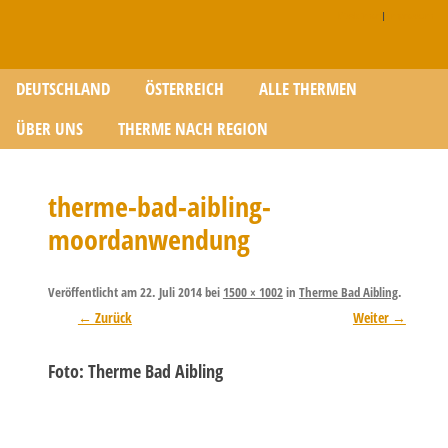
Disclaimer
|
Impressum
Zum Inhalt springen
DEUTSCHLAND
ÖSTERREICH
ALLE THERMEN
ÜBER UNS
THERME NACH REGION
therme-bad-aibling-
moordanwendung
Veröffentlicht am
22. Juli 2014
bei
1500 × 1002
in
Therme Bad Aibling
.
← Zurück
Weiter →
Foto: Therme Bad Aibling